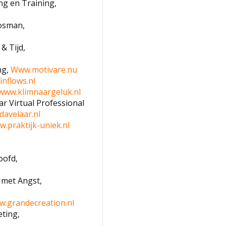
g en Training,
osman,
& Tijd,
ng,
Www.motivare.nu
inflows.nl
www.klimnaargeluk.nl
ar Virtual Professional
davelaar.nl
.praktijk-uniek.nl
oofd,
 met Angst,
.grandecreation.nl
eting,