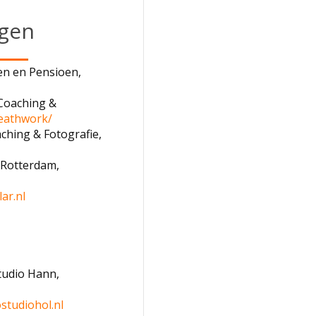
gen
en en Pensioen,
Coaching &
reathwork/
ching & Fotografie,
 Rotterdam,
ar.nl
tudio Hann,
studiohol.nl