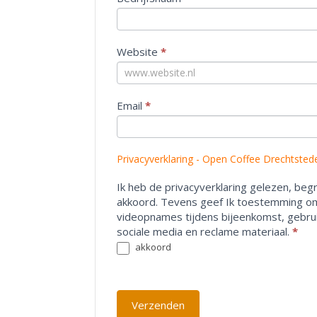
e
n
j
Website
*
e
e
e
n
Email
*
m
e
n
Privacyverklaring - Open Coffee Drechtste
s
b
Ik heb de privacyverklaring gelezen, be
e
akkoord. Tevens geef Ik toestemming o
n
videopnames tijdens bijeenkomst, gebr
t
sociale media en reclame materiaal.
*
,
akkoord
l
a
a
t
Verzenden