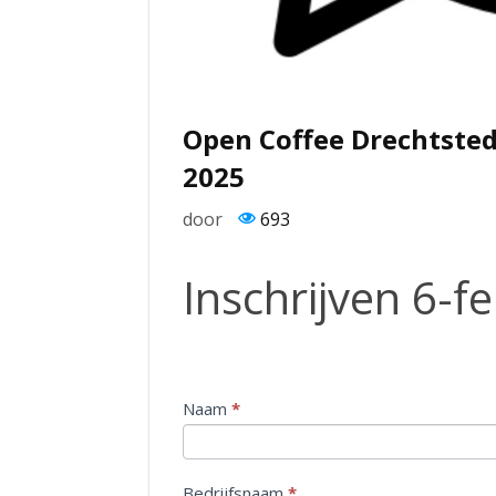
Open Coffee Drechtsted
2025
door
693
Inschrijven
Inschrijven 6-f
6-
feb-
2025
Naam
I
*
n
d
i
Bedrijfsnaam
*