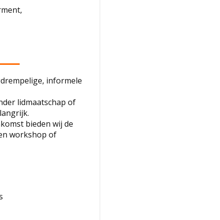
rment,
gdrempelige, informele
nder lidmaatschap of
angrijk.
nkomst bieden wij de
een workshop of
s