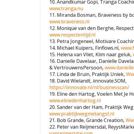
10. Anandkumar Gopi, Tranga Coachin
www.tranga.nu
11. Miranda Bosman, Braveness by b
www.braveness.nl
12. Monique van den Berghe, Respect 
www.respectentijd.nl
13. Petra Jongeneel, Motivare Coachi
14. Michael Kuipers, Finflows.nl,
www.f
15. Helena van Vliet, Klim naar geluk,
16. Danielle Davelaar, Danielle Davela
& VertrouwensPersoon,
www.danielle
17. Linda de Bruin, Praktijk Uniek,
Www
18. David Wielandt, iinnovate.SOM,
https://iinnovate.nl/nl/businesscan/
19. Eline den Hartog, Voelen Met Je H
www.elinedenhartog.nl
20. Sander van der Ham, Praktijk Weg
www.praktijkwegmetangst.nl
21. Bob Grande, Grande Creation,
Www
22. Peter van Reijmersdal, ReyysMark
vanreijmersdal.com