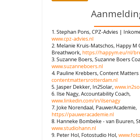
d
i
Aanmeldin
t
v
e
1. Stephan Pons, CPZ-Advies | Inkom
l
www.cpz-advies.nl
d
2. Melanie Kruis-Matschos, Happy M 
l
Breathwork,
https://happym.eu/nl/b
e
3. Suzanne Boers, Suzanne Boers Coa
e
www.suzanneboers.nl
g
4. Pauline Krebbers, Content Matters
:
contentmattersrotterdam.nl
.
5. Jasper Dekker, In2Solar,
www.in2sol
6. Ilse Nagy, Accountability Coach,
www.linkedin.com/in/ilsenagy
7. Joke Norendaal, PauwerAcademie,
https://pauweracademie.nl
8. Hanneke Bombeke - van Buuren, S
www.studiohann.nl
9. Peter Hol, Fotostudio Hol,
www.foto