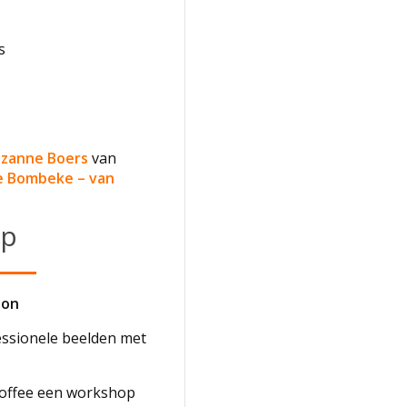
s
uzanne Boers
van
 Bombeke – van
op
oon
ssionele beelden met
Coffee een workshop