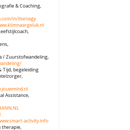
ografie & Coaching,
.com/in/ilsenagy
ww.klimnaargeluk.nl
efstijlcoach,
ens,
 / Zuurstofwandeling,
wandeling/
 Tijd, begeleiding
telzorger,
.jouwmind.nl
al Assistance,
HANN.NL
l
www.smart-activity.info
n therapie,