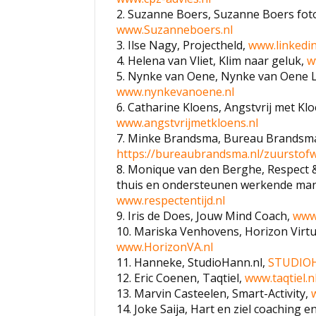
e
2. Suzanne Boers, Suzanne Boers fot
g
www.Suzanneboers.nl
:
3. Ilse Nagy, Projectheld,
www.linkedin
.
4. Helena van Vliet, Klim naar geluk,
w
5. Nynke van Oene, Nynke van Oene Le
www.nynkevanoene.nl
6. Catharine Kloens, Angstvrij met Klo
www.angstvrijmetkloens.nl
7. Minke Brandsma, Bureau Brandsma
https://bureaubrandsma.nl/zuurstof
8. Monique van den Berghe, Respect &
thuis en ondersteunen werkende man
www.respectentijd.nl
9. Iris de Does, Jouw Mind Coach,
www
10. Mariska Venhovens, Horizon Virtu
www.HorizonVA.nl
11. Hanneke, StudioHann.nl,
STUDIO
12. Eric Coenen, Taqtiel,
www.taqtiel.n
13. Marvin Casteelen, Smart-Activity,
14. Joke Saija, Hart en ziel coaching e