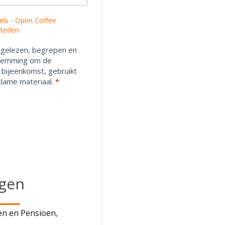
els - Open Coffee
steden
s gelezen, begrepen en
stemming om de
 bijeenkomst, gebruikt
lame materiaal.
*
gen
en en Pensioen,