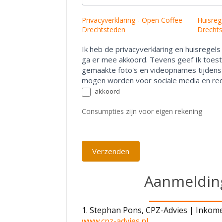
e
n
Privacyverklaring - Open Coffee
Huisreg
s
Drechtsteden
Drecht
b
e
Ik heb de privacyverklaring en huisregel
n
ga er mee akkoord. Tevens geef Ik toe
t
gemaakte foto's en videopnames tijdens
,
mogen worden voor sociale media en rec
l
akkoord
a
a
Consumpties zijn voor eigen rekening
t
d
i
Verzenden
t
v
e
Aanmeldin
l
d
l
1. Stephan Pons, CPZ-Advies | Inkom
e
www.cpz-advies.nl