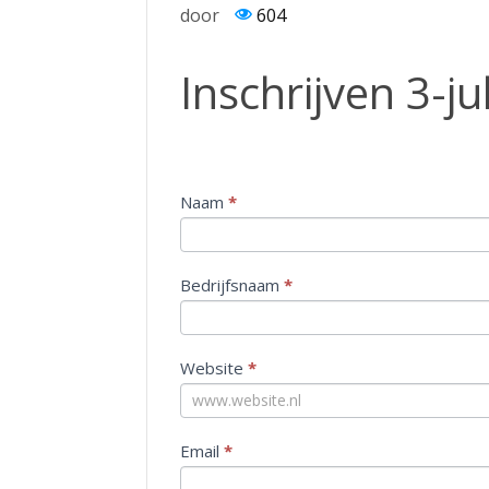
door
604
Inschrijven
Inschrijven 3-ju
3-
juli-
2025
Naam
I
*
n
d
i
Bedrijfsnaam
*
e
n
j
Website
*
e
e
e
n
Email
*
m