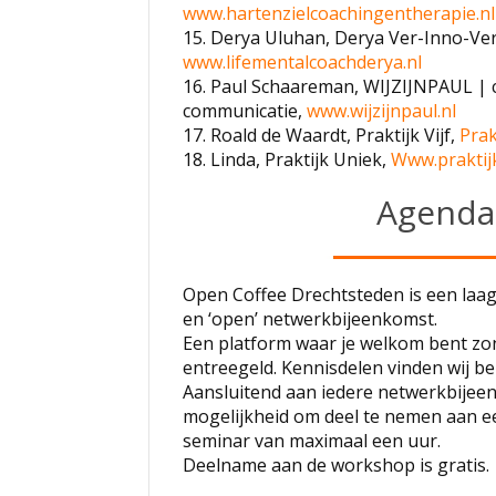
www.hartenzielcoachingentherapie.nl
15. Derya Uluhan, Derya Ver-Inno-Ver
www.lifementalcoachderya.nl
16. Paul Schaareman, WIJZIJNPAUL | c
communicatie,
www.wijzijnpaul.nl
17. Roald de Waardt, Praktijk Vijf,
Prak
18. Linda, Praktijk Uniek,
Www.praktijk
Agenda
Open Coffee Drechtsteden is een laa
en ‘open’ netwerkbijeenkomst.
Een platform waar je welkom bent zo
entreegeld. Kennisdelen vinden wij bel
Aansluitend aan iedere netwerkbijee
mogelijkheid om deel te nemen aan 
seminar van maximaal een uur.
Deelname aan de workshop is gratis.