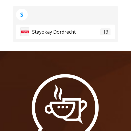
S
Stayokay Dordrecht
13