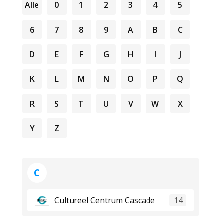
Alle
0
1
2
3
4
5
6
7
8
9
A
B
C
D
E
F
G
H
I
J
K
L
M
N
O
P
Q
R
S
T
U
V
W
X
Y
Z
C
Cultureel Centrum Cascade
14